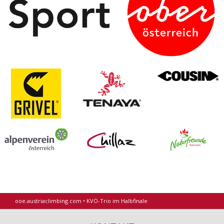
ooe.austriaclimbing.com
•
KVÖ-Trio im Halbfinale